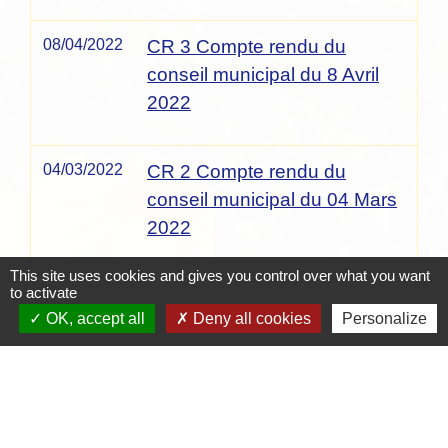
08/04/2022
CR 3 Compte rendu du
conseil municipal du 8 Avril
2022
04/03/2022
CR 2 Compte rendu du
conseil municipal du 04 Mars
2022
This site uses cookies and gives you control over what you want
to activate
1
-2
-3
-
4
-5
-6
-7
-8
-9
-10
-11
-12
-13
OK, accept all
Deny all cookies
Personalize
Contacts