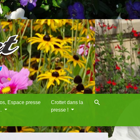
search
eos, Espace presse
Crottet dans la
..
presse !