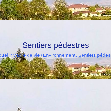
Sentiers pédestres
ueil
Cadre de vie
Environnement
Sentiers pédes
/
/
/