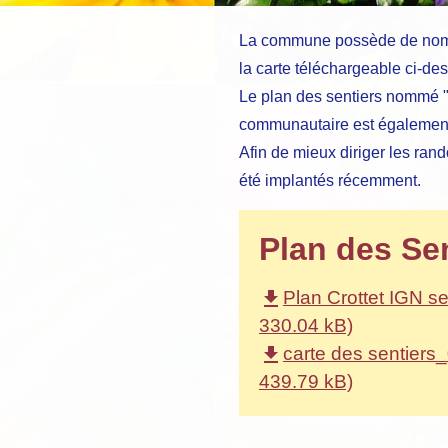
La commune possède de nombr
la carte téléchargeable ci-de
Le plan des sentiers nommé "
communautaire est également
Afin de mieux diriger les ran
été implantés récemment.
Plan des Se
file_download
Plan Crottet IGN se
330.04 kB)
file_download
carte des sentiers
439.79 kB)