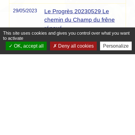
29/05/2023
Le Progrès 20230529 Le
chemin du Champ du frêne
rénové
This site uses cookies and gives you control over what you want
Le Progrès
to activate
OK, accept all
Deny all cookies
Personalize
1
-2
-3
-4
-
-6
-7
-8
-9
-10
-11
-12
-13
-14
-15
-16
-17
-18
-19
-20
-21
5
Contacts
Mairie de Crottet
Espace Armand Veille
01290 Crottet - FRANCE