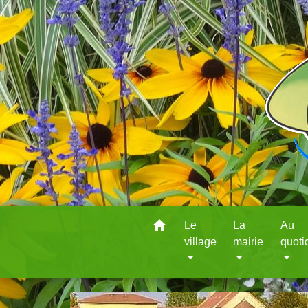
home
Le
La
Au
village
mairie
quoti