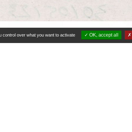
 control over what you want to activate
OK, accept all
 la Veyle valident le PLUi.jpg (JPG - 1.01Mo)
Contacts
Mairie de Crottet
Espace Armand Veille
01290 Crottet - FRANCE