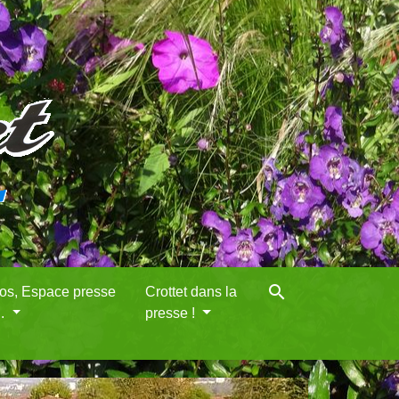
search
eos, Espace presse
Crottet dans la
..
presse !