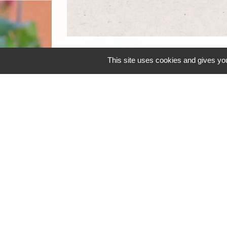
This site uses cookies and gives you
Pièces jointes
file_download
Le Progrès 20230530 Les communes de