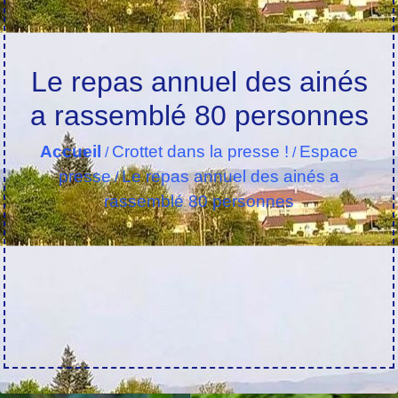
Le repas annuel des ainés
a rassemblé 80 personnes
Accueil
Crottet dans la presse !
Espace
/
/
presse
Le repas annuel des ainés a
/
rassemblé 80 personnes