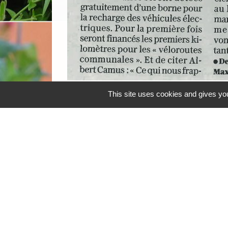
This site uses cookies and gives you
Pièces jointes
file_download
20250113 Voeux du maire 2025 _Le P