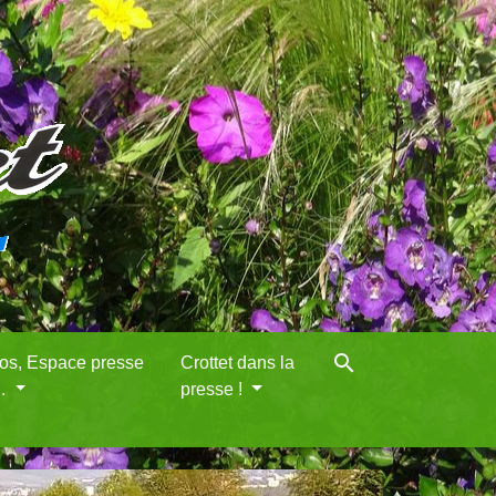
search
eos, Espace presse
Crottet dans la
..
presse !