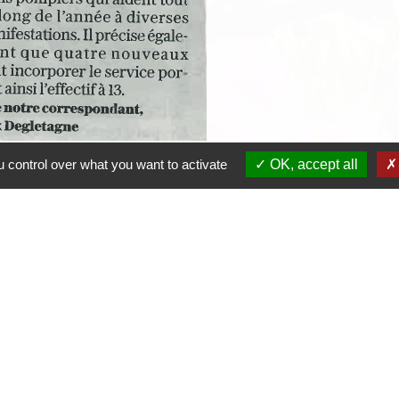
 control over what you want to activate
OK, accept all
rogrès_.pdf (PDF - 0.15Mo)
Contacts