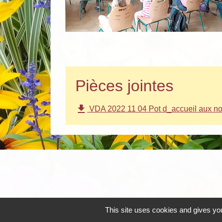
Pièces jointes
file_download
VDA 2022 11 04 Pot d_accueil aux nou
This site uses cookies and gives you