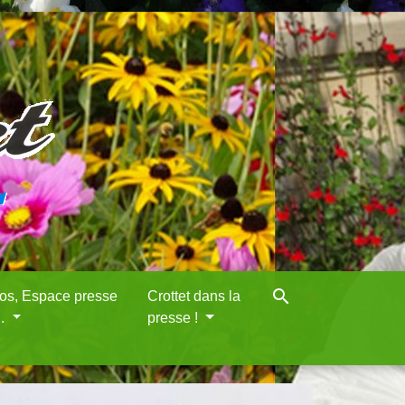
search
eos, Espace presse
Crottet dans la
..
presse !