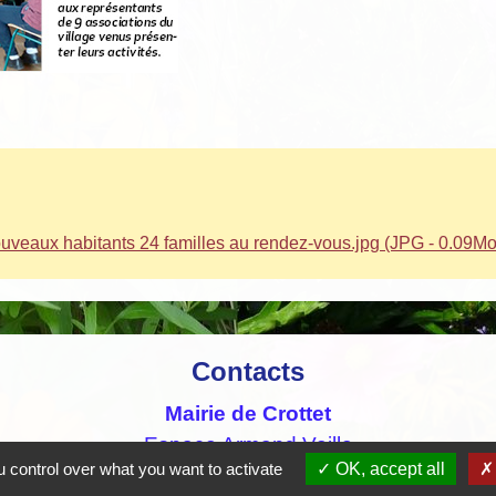
veaux habitants 24 familles au rendez-vous.jpg (JPG - 0.09Mo
Contacts
Mairie de Crottet
Espace Armand Veille
 control over what you want to activate
OK, accept all
01290 Crottet - FRANCE