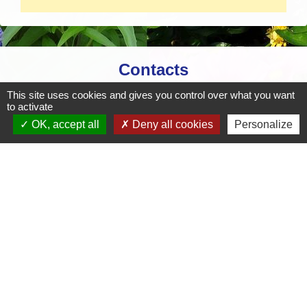
Contacts
Mairie de Crottet
This site uses cookies and gives you control over what you want
to activate
Espace Armand Veille
OK, accept all
Deny all cookies
Personalize
01290 Crottet - FRANCE
+33 3 85 31 54 87
Contact par formulaire
Mentions légales
-
Politique de confidentialité
-
Accessibilité
-
Plan du site
-
Gestion des cookies