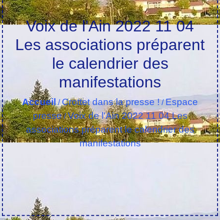
Voix de l'Ain 2022 11 04
Les associations préparent
le calendrier des
manifestations
Accueil
Crottet dans la presse !
Espace
/
/
presse
Voix de l'Ain 2022 11 04 Les
/
associations préparent le calendrier des
manifestations