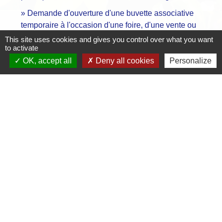
Demande d'ouverture d'une buvette associative
temporaire à l'occasion d'une foire, d'une vente ou
d'une fête publique
This site uses cookies and gives you control over what you want
to activate
Demande d'ouverture d'une buvette associative
OK, accept all
Deny all cookies
Personalize
temporaire dans une foire ou une exposition
Signaler une erreur sur cette page
Contacts
Mairie de Crottet
Espace Armand Veille
01290 Crottet - FRANCE
+33 3 85 31 54 87