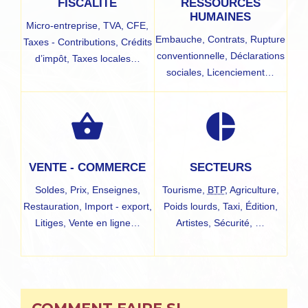
FISCALITÉ
RESSOURCES
HUMAINES
Micro-entreprise,
TVA,
CFE,
Embauche,
Contrats,
Rupture
Taxes - Contributions,
Crédits
conventionnelle,
Déclarations
d’impôt,
Taxes locales…
sociales,
Licenciement…
shopping_basket
pie_chart
VENTE - COMMERCE
SECTEURS
Soldes,
Prix,
Enseignes,
Tourisme,
BTP
,
Agriculture,
Restauration,
Import - export,
Poids lourds,
Taxi,
Édition,
Litiges,
Vente en ligne…
Artistes,
Sécurité, …