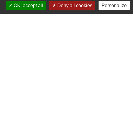
OK, accept all
Deny all cookies
Personalize
Contacts
Mairie de Crottet
Espace Armand Veille
01290 Crottet - FRANCE
+33 3 85 31 54 87