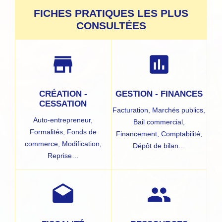
FICHES PRATIQUES LES PLUS
CONSULTÉES
store
assessment
CRÉATION -
GESTION - FINANCES
CESSATION
Facturation,
Marchés publics,
Auto-entrepreneur,
Bail commercial,
Formalités,
Fonds de
Financement,
Comptabilité,
commerce,
Modification,
Dépôt de bilan…
Reprise…
drafts
people