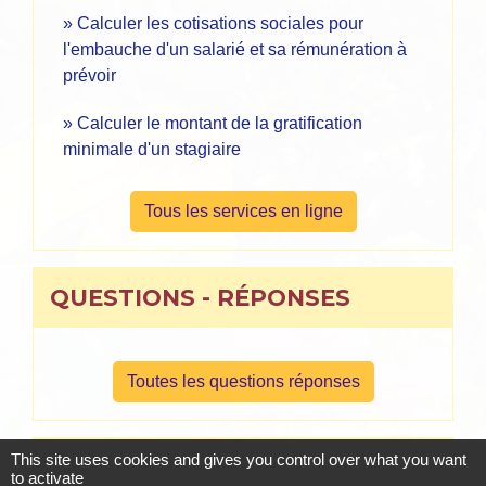
Calculer les cotisations sociales pour
l'embauche d'un salarié et sa rémunération à
prévoir
Calculer le montant de la gratification
minimale d'un stagiaire
Tous les services en ligne
QUESTIONS - RÉPONSES
Toutes les questions réponses
This site uses cookies and gives you control over what you want
ESTIMER, CALCULER, VÉRIFIER
to activate